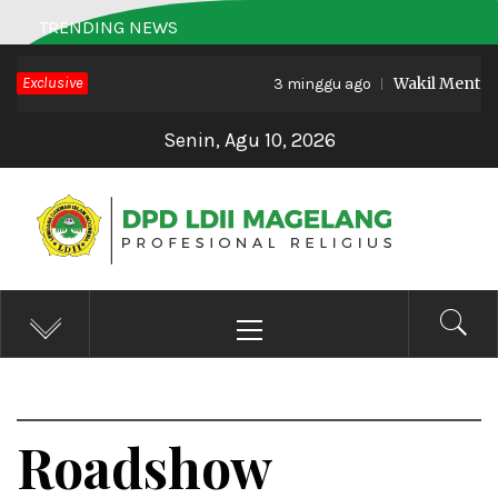
Skip
TRENDING NEWS
to
Exclusive
Wakil Menteri H
content
3 minggu ago
Senin, Agu 10, 2026
DPD LDII MAGELANG
Profesional Religius
Primary
Menu
Roadshow