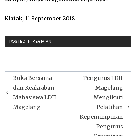
.
Klatak, 11 September 2018
POSTED IN:
KEGIATAN
Navigasi
Buka Bersama
Pengurus LDII
pos
dan Keakraban
Magelang
Mahasiswa LDII
Mengikuti
Magelang
Pelatihan
Kepemimpinan
Pengurus