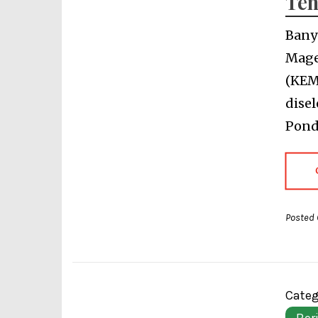
Te
Bany
Mage
(KEM
dise
Pond
Posted 
Categ