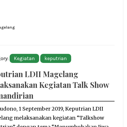
agelang
ory:
Kegiatan
keputrian
utrian LDII Magelang
aksanakan Kegiatan Talk Show
andirian
udono, 1 September 2019, Keputrian LDII
lang melaksanakan kegiatan “Talkshow
trian” dengan tema “Menumbuhakan Jiwa