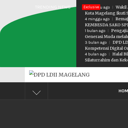
Skip
TRENDING NEWS
Exclusive
Wakil
3 minggu ago
to
Kota Magelang Ikuti 
Remaj
4 minggu ago
content
KEMBESDA SAKO SPN
Pengaji
1 bulan ago
Generasi Muda melalu
DPD LDI
3 bulan ago
Kompetensi Digital O
Halal B
4 bulan ago
Silaturrahim dan K
DPD LD
Profesional Religius
HOM