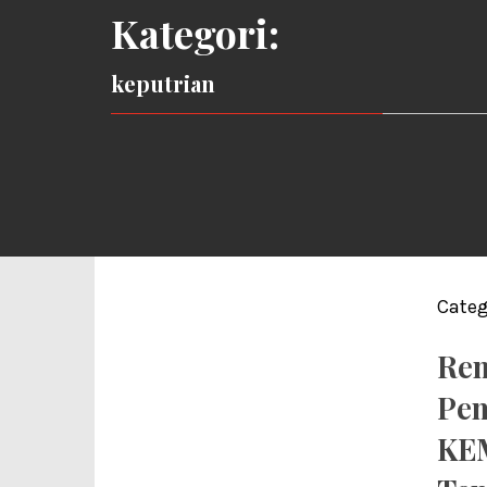
Kategori:
keputrian
Categ
Rem
Pem
KE