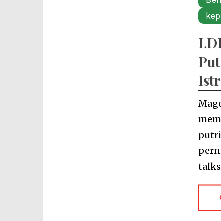
Ber
kep
LDI
Put
Istr
Mage
memb
putr
pern
talk