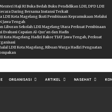
 Menteri Haji RI Buka Bedah Buku Pendidikan LDII, DPD LDII
Secara Daring Bersama Instansi Terkait
a LDII Kota Magelang Ikuti Pembinaan Kepramukaan Melalui
 Jawa Tengah
an Liburan Sekolah LDII Magelang Utara Perkuat Pembinaan
i Evaluasi Capaian Al-Qur’an dan Hadis
I Kota Magelang Hadiri Rakor TIAT Jawa Tengah, Perkuat
rganisasi
ihalal LDII Kota Magelang, Ribuan Warga Hadiri Penguatan
ekompakan
II MAGELA
E
ORGANISASI
ARTIKEL
NASEHAT
KO