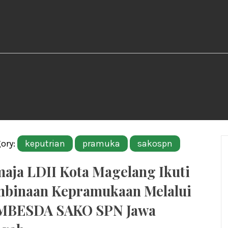
ory:
keputrian
pramuka
sakospn
aja LDII Kota Magelang Ikuti
binaan Kepramukaan Melalui
MBESDA SAKO SPN Jawa