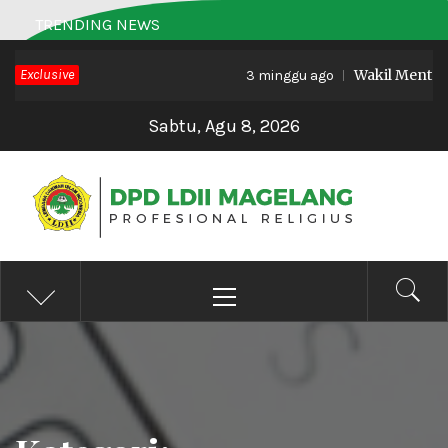
Skip
TRENDING NEWS
to
Exclusive
Wakil Menteri 
content
3 minggu ago
Sabtu, Agu 8, 2026
DPD LDII MAGELANG
Profesional Religius
Primary
Menu