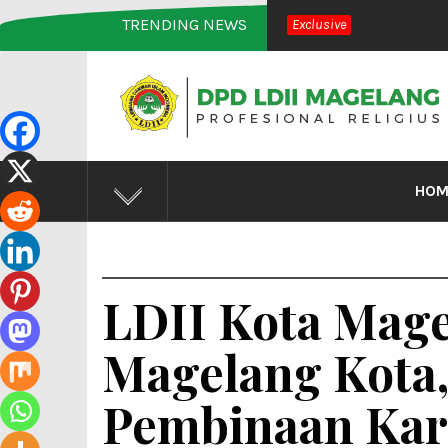
Skip
TRENDING NEWS
Exclusive
to
content
DPD LD
Profesional Religius
HOM
LDII Kota Mage
Magelang Kota,
Pembinaan Kar