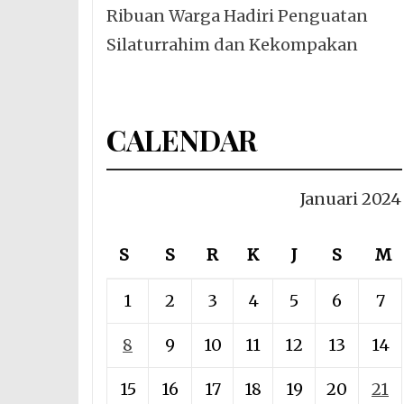
Ribuan Warga Hadiri Penguatan
Silaturrahim dan Kekompakan
CALENDAR
Januari 2024
S
S
R
K
J
S
M
1
2
3
4
5
6
7
8
9
10
11
12
13
14
15
16
17
18
19
20
21