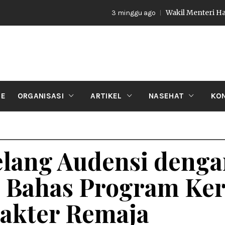
Wakil Menteri Haji RI Buka
3 minggu ago
II MAGELA
E
ORGANISASI
ARTIKEL
NASEHAT
KO
lang Audensi denga
 Bahas Program Ker
akter Remaja