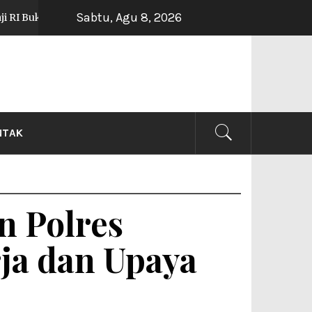
Sabtu, Agu 8, 2026
 Bedah Buku Pendidikan LDII, DPD LDII Kota Magelang Ikuti Sec
NG
NTAK
n Polres
ja dan Upaya