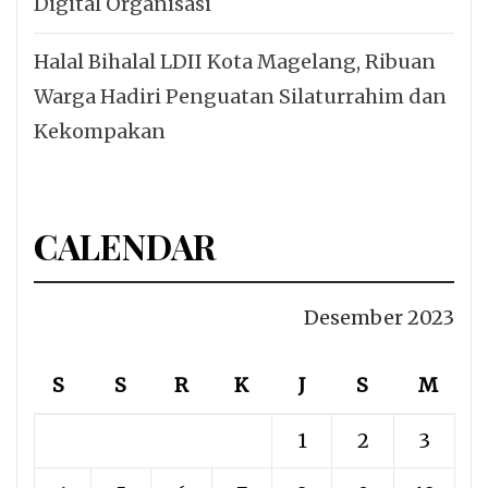
Digital Organisasi
Halal Bihalal LDII Kota Magelang, Ribuan
Warga Hadiri Penguatan Silaturrahim dan
Kekompakan
CALENDAR
Desember 2023
S
S
R
K
J
S
M
1
2
3