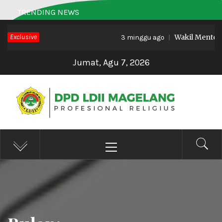
Skip
TRENDING NEWS
to
Exclusive
Wakil Menteri Ha
content
3 minggu ago
Jumat, Agu 7, 2026
DPD LDII MAGELANG
Profesional Religius
Primary
Menu