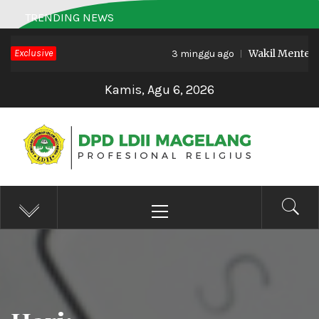
Skip
TRENDING NEWS
to
Exclusive
Wakil Menteri H
content
3 minggu ago
Kamis, Agu 6, 2026
DPD LDII MAGELANG
Profesional Religius
Primary
Menu