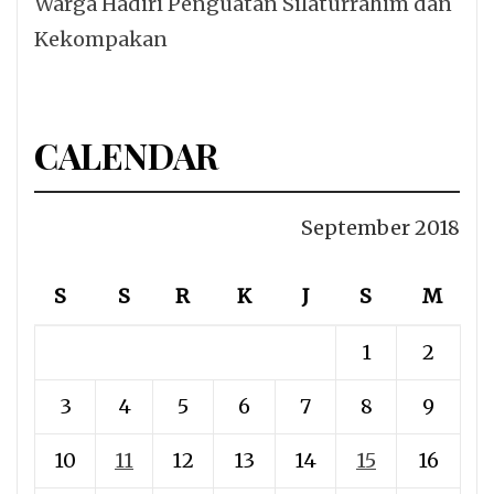
Warga Hadiri Penguatan Silaturrahim dan
Kekompakan
CALENDAR
September 2018
S
S
R
K
J
S
M
1
2
3
4
5
6
7
8
9
10
11
12
13
14
15
16