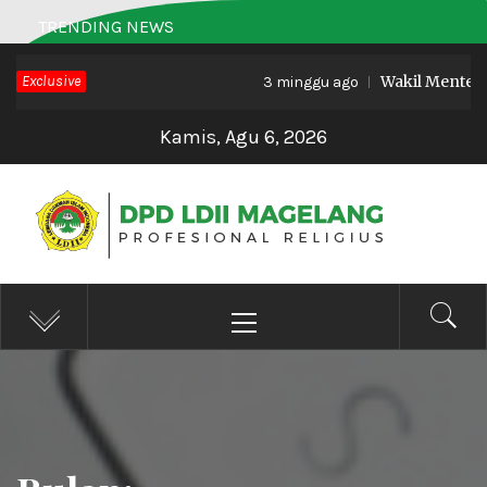
Skip
TRENDING NEWS
to
Exclusive
Wakil Menteri H
content
3 minggu ago
Kamis, Agu 6, 2026
DPD LDII MAGELANG
Profesional Religius
Primary
Menu