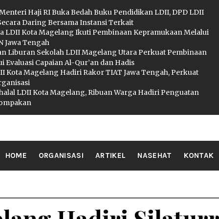
 Menteri Haji RI Buka Bedah Buku Pendidikan LDII, DPD LDII
Secara Daring Bersama Instansi Terkait
a LDII Kota Magelang Ikuti Pembinaan Kepramukaan Melalui
 Jawa Tengah
an Liburan Sekolah LDII Magelang Utara Perkuat Pembinaan
i Evaluasi Capaian Al-Qur’an dan Hadis
I Kota Magelang Hadiri Rakor TIAT Jawa Tengah, Perkuat
rganisasi
ihalal LDII Kota Magelang, Ribuan Warga Hadiri Penguatan
ekompakan
II MAGELA
HOME
ORGANISASI
ARTIKEL
NASEHAT
KONTAK
lang Hadiri Silatur