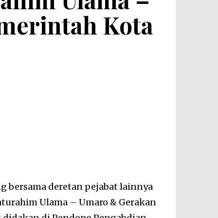
merintah Kota
ng bersama deretan pejabat lainnya
laturahim Ulama – Umaro & Gerakan
g didakan di Pendopo Pengabdian