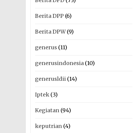
Berita DPD
(73)
Berita DPP
(6)
Berita DPW
(9)
generus
(11)
generusindonesia
(10)
generusldii
(14)
Iptek
(3)
Kegiatan
(94)
keputrian
(4)