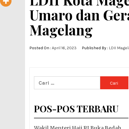
Umaro dan Gera
Magelang
Posted On :
April 16, 2023
Published By :
LDII Mage
Cari
untuk:
POS-POS TERBARU
Wakil Menteri Haji RI Buka Bedah