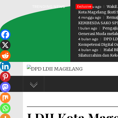
Skip
TRENDING NEWS
Exclusive
Wakil
3 minggu ago
to
Kota Magelang Ikuti 
Remaj
4 minggu ago
content
KEMBESDA SAKO SPN
Pengaji
1 bulan ago
Generasi Muda melalu
DPD LDI
4 bulan ago
Kompetensi Digital O
Halal B
4 bulan ago
Silaturrahim dan K
DPD LD
Profesional Religius
LDII Kota Mage