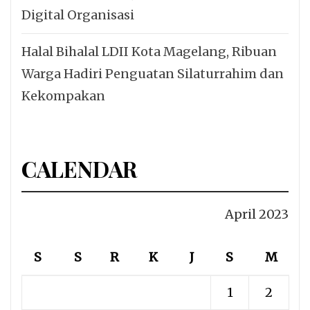
Digital Organisasi
Halal Bihalal LDII Kota Magelang, Ribuan
Warga Hadiri Penguatan Silaturrahim dan
Kekompakan
CALENDAR
April 2023
S
S
R
K
J
S
M
1
2