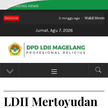
Skip
TRENDING NEWS
to
Exclusive
Wakil Menteri Ha
content
3 minggu ago
Jumat, Agu 7, 2026
DPD LDII MAGELANG
Profesional Religius
Primary
Menu
LDII Mertoyudan