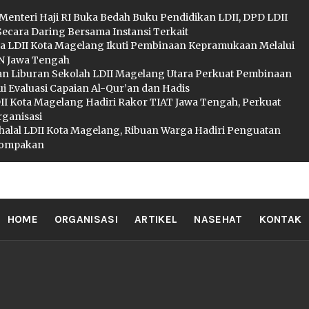
 Menteri Haji RI Buka Bedah Buku Pendidikan LDII, DPD LDII
Secara Daring Bersama Instansi Terkait
a LDII Kota Magelang Ikuti Pembinaan Kepramukaan Melalui
 Jawa Tengah
an Liburan Sekolah LDII Magelang Utara Perkuat Pembinaan
i Evaluasi Capaian Al-Qur’an dan Hadis
I Kota Magelang Hadiri Rakor TIAT Jawa Tengah, Perkuat
rganisasi
ihalal LDII Kota Magelang, Ribuan Warga Hadiri Penguatan
ekompakan
II MAGELA
HOME
ORGANISASI
ARTIKEL
NASEHAT
KONTAK