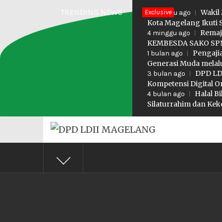
Skip
TRENDING NEWS
Exclusive
Wakil
3 minggu ago
to
Kota Magelang Ikuti 
Remaj
4 minggu ago
content
KEMBESDA SAKO SPN
Pengaji
1 bulan ago
Generasi Muda melalu
DPD LDI
3 bulan ago
Kompetensi Digital O
Halal B
4 bulan ago
Silaturrahim dan K
DPD LD
Profesional Religius