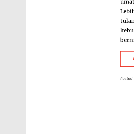
umat
Lebi
tula
kebu
berni
Posted 