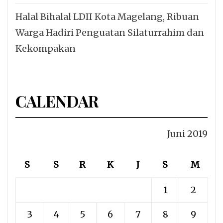
Halal Bihalal LDII Kota Magelang, Ribuan
Warga Hadiri Penguatan Silaturrahim dan
Kekompakan
CALENDAR
Juni 2019
S
S
R
K
J
S
M
1
2
3
4
5
6
7
8
9