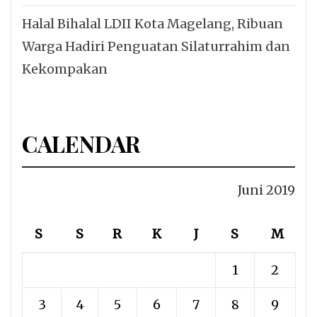
Halal Bihalal LDII Kota Magelang, Ribuan
Warga Hadiri Penguatan Silaturrahim dan
Kekompakan
CALENDAR
Juni 2019
S
S
R
K
J
S
M
1
2
3
4
5
6
7
8
9