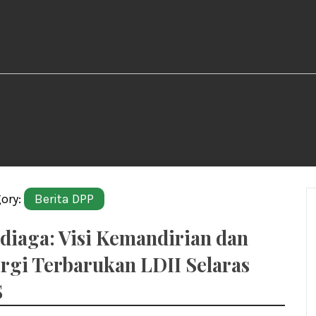
ory:
Berita DPP
diaga: Visi Kemandirian dan
rgi Terbarukan LDII Selaras
S