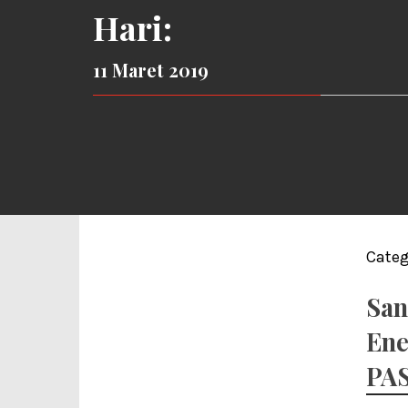
Hari:
11 Maret 2019
Categ
San
Ene
PA