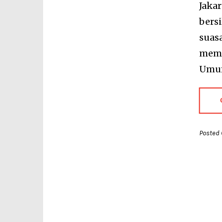
Jakar
bers
suas
memp
Umum
Posted 