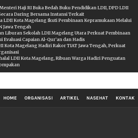
 Menteri Haji RI Buka Bedah Buku Pendidikan LDII, DPD LDII
Secara Daring Bersama Instansi Terkait
a LDII Kota Magelang Ikuti Pembinaan Kepramukaan Melalui
 Jawa Tengah
an Liburan Sekolah LDII Magelang Utara Perkuat Pembinaan
i Evaluasi Capaian Al-Qur’an dan Hadis
I Kota Magelang Hadiri Rakor TIAT Jawa Tengah, Perkuat
rganisasi
ihalal LDII Kota Magelang, Ribuan Warga Hadiri Penguatan
ekompakan
II MAGELA
HOME
ORGANISASI
ARTIKEL
NASEHAT
KONTAK