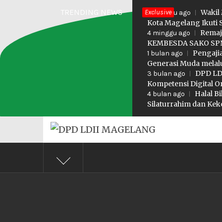
Skip
TRENDING NEWS
Exclusive
Wakil
3 minggu ago
to
Kota Magelang Ikuti 
Remaj
4 minggu ago
content
KEMBESDA SAKO SPN
Pengaji
1 bulan ago
Generasi Muda melalu
DPD LDI
3 bulan ago
Kompetensi Digital O
Halal B
4 bulan ago
Silaturrahim dan K
DPD LD
Profesional Religius