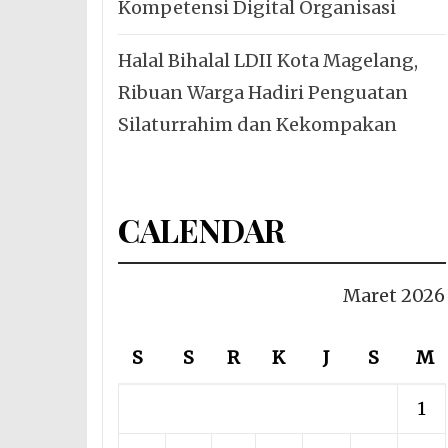
Kompetensi Digital Organisasi
Halal Bihalal LDII Kota Magelang,
Ribuan Warga Hadiri Penguatan
Silaturrahim dan Kekompakan
CALENDAR
Maret 2026
S
S
R
K
J
S
M
1