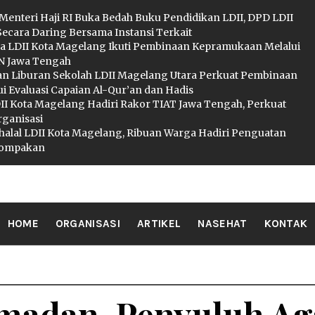
 Menteri Haji RI Buka Bedah Buku Pendidikan LDII, DPD LDII
Secara Daring Bersama Instansi Terkait
a LDII Kota Magelang Ikuti Pembinaan Kepramukaan Melalui
 Jawa Tengah
an Liburan Sekolah LDII Magelang Utara Perkuat Pembinaan
i Evaluasi Capaian Al-Qur’an dan Hadis
I Kota Magelang Hadiri Rakor TIAT Jawa Tengah, Perkuat
rganisasi
ihalal LDII Kota Magelang, Ribuan Warga Hadiri Penguatan
ekompakan
II MAGELA
HOME
ORGANISASI
ARTIKEL
NASEHAT
KONTAK
amadan, Penyuluh A