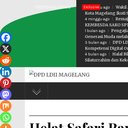
Skip
TRENDING NEWS
Exclusive
Wakil
3 minggu ago
to
Kota Magelang Ikuti 
Remaj
4 minggu ago
content
KEMBESDA SAKO SPN
Pengaji
1 bulan ago
Generasi Muda melalu
DPD LDI
3 bulan ago
Kompetensi Digital O
Halal B
4 bulan ago
Silaturrahim dan K
DPD LD
Profesional Religius
Helat Safari R