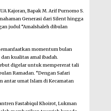
UA Kajoran, Bapak M. Arif Purnomo S.
mahaman Generasi dari Silent hingga
gan judul “Amalshaleh dibulan
t memanfaatkan momentum bulan
an kualitas amal ibadah.
but digelar untuk mempererat tali
 bulan Ramadan. “Dengan Safari
m antar umat Islam di Kecamatan
antren Fastabiqul Khoirot, Lukman