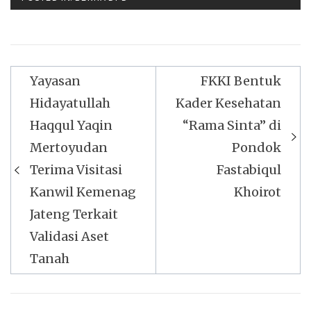
Navigasi
Yayasan
FKKI Bentuk
pos
Hidayatullah
Kader Kesehatan
Haqqul Yaqin
“Rama Sinta” di
Mertoyudan
Pondok
Terima Visitasi
Fastabiqul
Kanwil Kemenag
Khoirot
Jateng Terkait
Validasi Aset
Tanah