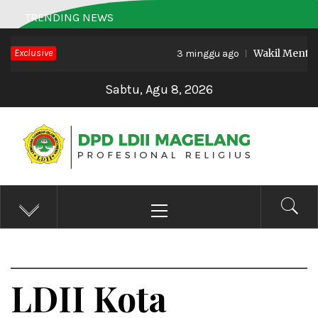
Skip
TRENDING NEWS
to
Exclusive
Wakil Menteri H
content
3 minggu ago
Sabtu, Agu 8, 2026
DPD LDII MAGELANG
Profesional Religius
Primary
Menu
LDII Kota