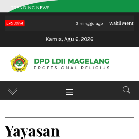
Skip
TRENDING NEWS
to
Exclusive
Wakil Menteri Ha
content
3 minggu ago
Kamis, Agu 6, 2026
DPD LDII MAGELANG
Profesional Religius
Primary
Menu
Yayasan