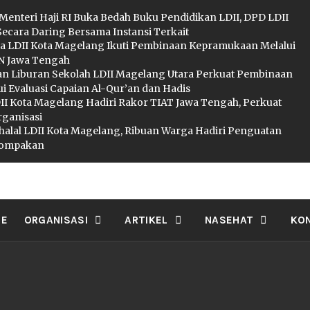
 Menteri Haji RI Buka Bedah Buku Pendidikan LDII, DPD LDII
Secara Daring Bersama Instansi Terkait
a LDII Kota Magelang Ikuti Pembinaan Kepramukaan Melalui
 Jawa Tengah
an Liburan Sekolah LDII Magelang Utara Perkuat Pembinaan
i Evaluasi Capaian Al-Qur’an dan Hadis
I Kota Magelang Hadiri Rakor TIAT Jawa Tengah, Perkuat
rganisasi
ihalal LDII Kota Magelang, Ribuan Warga Hadiri Penguatan
ekompakan
II MAGELA
E
ORGANISASI
ARTIKEL
NASEHAT
KO