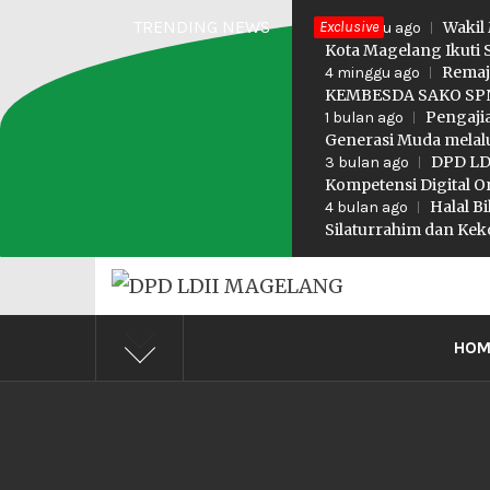
Skip
TRENDING NEWS
Exclusive
Wakil
3 minggu ago
to
Kota Magelang Ikuti 
Remaj
4 minggu ago
content
KEMBESDA SAKO SPN
Pengaji
1 bulan ago
Generasi Muda melalu
DPD LDI
3 bulan ago
Kompetensi Digital O
Halal B
4 bulan ago
Silaturrahim dan K
DPD LD
Profesional Religius
HOM