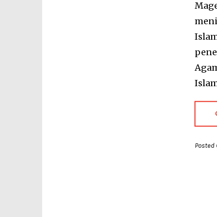
Mage
meni
Isla
pene
Agam
Isla
Posted 