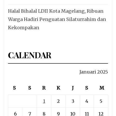
Halal Bihalal LDII Kota Magelang, Ribuan
Warga Hadiri Penguatan Silaturrahim dan
Kekompakan
CALENDAR
Januari 2025
S
S
R
K
J
S
M
1
2
3
4
5
6
7
8
9
10
11
12