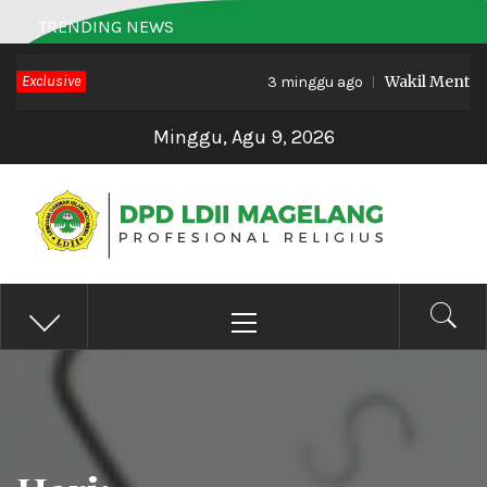
Skip
TRENDING NEWS
to
Exclusive
Wakil Menteri H
content
3 minggu ago
Minggu, Agu 9, 2026
DPD LDII MAGELANG
Profesional Religius
Primary
Menu