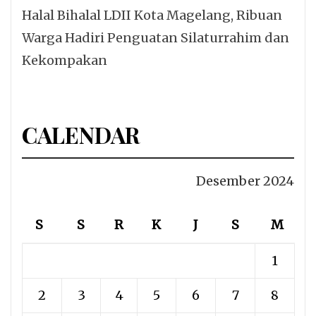
Halal Bihalal LDII Kota Magelang, Ribuan
Warga Hadiri Penguatan Silaturrahim dan
Kekompakan
CALENDAR
Desember 2024
S
S
R
K
J
S
M
1
2
3
4
5
6
7
8