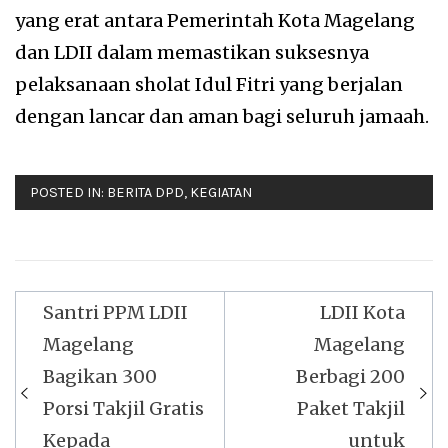
yang erat antara Pemerintah Kota Magelang
dan LDII dalam memastikan suksesnya
pelaksanaan sholat Idul Fitri yang berjalan
dengan lancar dan aman bagi seluruh jamaah.
POSTED IN:
BERITA DPD
,
KEGIATAN
Navigasi
Santri PPM LDII
LDII Kota
pos
Magelang
Magelang
Bagikan 300
Berbagi 200
Porsi Takjil Gratis
Paket Takjil
Kepada
untuk