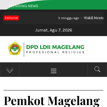
Skip
TRENDING NEWS
to
Exclusive
Wakil Menteri Ha
content
3 minggu ago
Jumat, Agu 7, 2026
DPD LDII MAGELANG
Profesional Religius
Primary
Menu
Pemkot Magelang