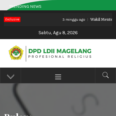
Skip
TRENDING NEWS
to
Exclusive
Wakil Menteri H
content
3 minggu ago
Sabtu, Agu 8, 2026
DPD LDII MAGELANG
Profesional Religius
Primary
Menu