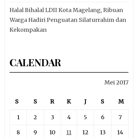
Halal Bihalal LDII Kota Magelang, Ribuan
Warga Hadiri Penguatan Silaturrahim dan
Kekompakan
CALENDAR
Mei 2017
S
S
R
K
J
S
M
1
2
3
4
5
6
7
8
9
10
11
12
13
14