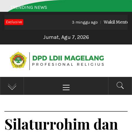
Skip
TRENDING NEWS
to
Exclusive
Wakil Menteri H
content
3 minggu ago
Jumat, Agu 7, 2026
DPD LDII MAGELANG
Profesional Religius
Primary
Menu
Silaturrohim dan