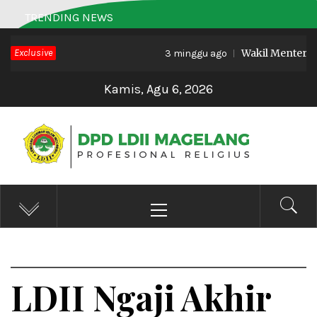
Skip
TRENDING NEWS
to
Exclusive
Wakil Menteri Haj
content
3 minggu ago
Kamis, Agu 6, 2026
DPD LDII MAGELANG
Profesional Religius
Primary
Menu
LDII Ngaji Akhir