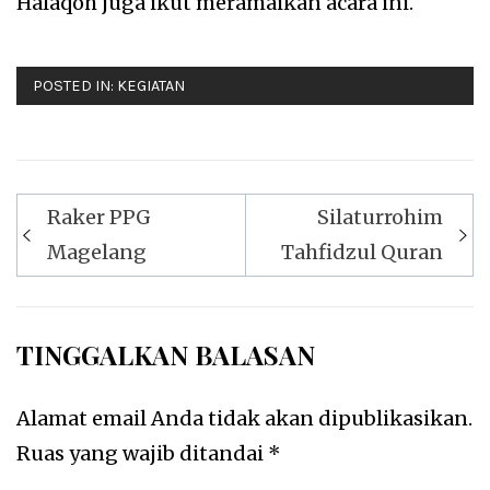
Halaqoh juga ikut meramaikan acara ini.
POSTED IN:
KEGIATAN
Navigasi
Raker PPG
Silaturrohim
pos
Magelang
Tahfidzul Quran
TINGGALKAN BALASAN
Alamat email Anda tidak akan dipublikasikan.
Ruas yang wajib ditandai
*