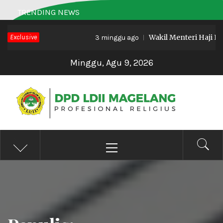
Skip
TRENDING NEWS
to
Exclusive
Wakil Menteri Haji RI Buka B
content
3 minggu ago
Minggu, Agu 9, 2026
DPD LDII MAGELANG
Profesional Religius
Primary
Menu