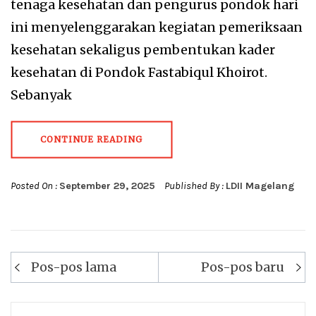
tenaga kesehatan dan pengurus pondok hari
ini menyelenggarakan kegiatan pemeriksaan
kesehatan sekaligus pembentukan kader
kesehatan di Pondok Fastabiqul Khoirot.
Sebanyak
CONTINUE READING
Posted On :
September 29, 2025
Published By :
LDII Magelang
Navigasi
Pos-pos lama
Pos-pos baru
pos