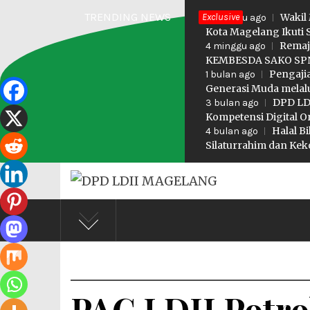
Skip
TRENDING NEWS
Exclusive
Wakil
3 minggu ago
to
Kota Magelang Ikuti 
Remaj
4 minggu ago
content
KEMBESDA SAKO SPN
Pengaji
1 bulan ago
Generasi Muda melalu
DPD LDI
3 bulan ago
Kompetensi Digital O
Halal B
4 bulan ago
Silaturrahim dan K
DPD LD
Profesional Religius
PAC LDII Potro