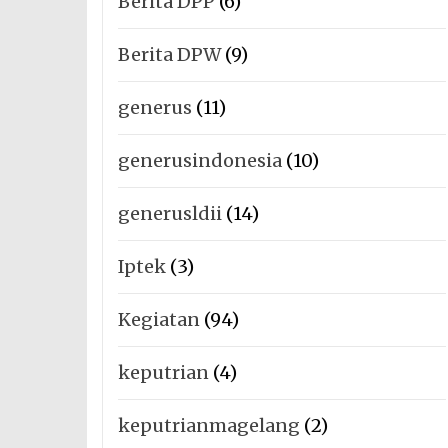
Berita DPP
(6)
Berita DPW
(9)
generus
(11)
generusindonesia
(10)
generusldii
(14)
Iptek
(3)
Kegiatan
(94)
keputrian
(4)
keputrianmagelang
(2)