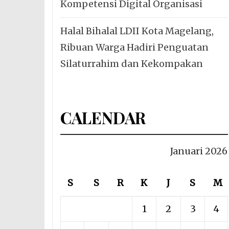
Kompetensi Digital Organisasi
Halal Bihalal LDII Kota Magelang,
Ribuan Warga Hadiri Penguatan
Silaturrahim dan Kekompakan
CALENDAR
Januari 2026
S
S
R
K
J
S
M
1
2
3
4