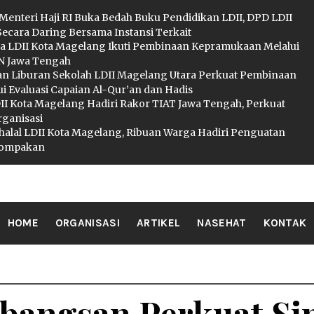
 Menteri Haji RI Buka Bedah Buku Pendidikan LDII, DPD LDII
Secara Daring Bersama Instansi Terkait
a LDII Kota Magelang Ikuti Pembinaan Kepramukaan Melalui
 Jawa Tengah
an Liburan Sekolah LDII Magelang Utara Perkuat Pembinaan
i Evaluasi Capaian Al-Qur’an dan Hadis
I Kota Magelang Hadiri Rakor TIAT Jawa Tengah, Perkuat
rganisasi
ihalal LDII Kota Magelang, Ribuan Warga Hadiri Penguatan
ekompakan
II MAGELA
HOME
ORGANISASI
ARTIKEL
NASEHAT
KONTAK
bangsan Perkuat Si