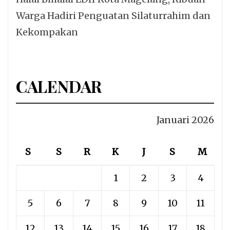
Warga Hadiri Penguatan Silaturrahim dan
Kekompakan
CALENDAR
Januari 2026
S
S
R
K
J
S
M
1
2
3
4
5
6
7
8
9
10
11
12
13
14
15
16
17
18