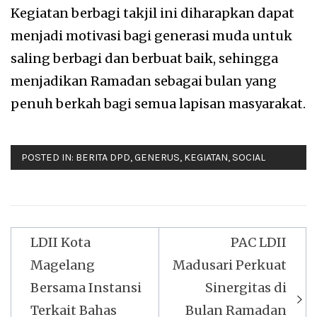
Kegiatan berbagi takjil ini diharapkan dapat
menjadi motivasi bagi generasi muda untuk
saling berbagi dan berbuat baik, sehingga
menjadikan Ramadan sebagai bulan yang
penuh berkah bagi semua lapisan masyarakat.
POSTED IN:
BERITA DPD
,
GENERUS
,
KEGIATAN
,
SOCIAL
Navigasi
LDII Kota
PAC LDII
pos
Magelang
Madusari Perkuat
Bersama Instansi
Sinergitas di
Terkait Bahas
Bulan Ramadan