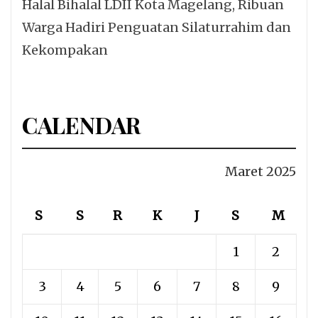
Halal Bihalal LDII Kota Magelang, Ribuan
Warga Hadiri Penguatan Silaturrahim dan
Kekompakan
CALENDAR
Maret 2025
S
S
R
K
J
S
M
1
2
3
4
5
6
7
8
9