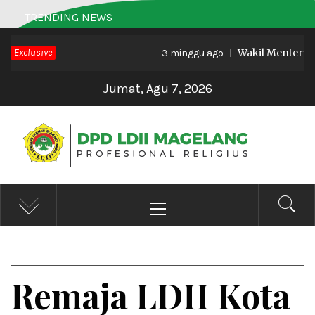
Skip
TRENDING NEWS
to
Exclusive
Wakil Menteri Haji 
content
3 minggu ago
Jumat, Agu 7, 2026
DPD LDII MAGELANG
Profesional Religius
Primary
Menu
Remaja LDII Kota