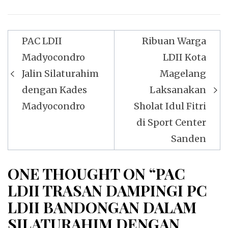
Navigasi
PAC LDII
Ribuan Warga
pos
Madyocondro
LDII Kota
Jalin Silaturahim
Magelang
dengan Kades
Laksanakan
Madyocondro
Sholat Idul Fitri
di Sport Center
Sanden
ONE THOUGHT ON “PAC
LDII TRASAN DAMPINGI PC
LDII BANDONGAN DALAM
SILATURAHIM DENGAN