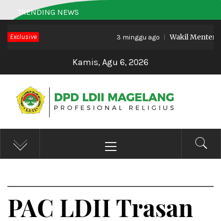
Skip
TRENDING NEWS
to
Exclusive
Wakil Menteri Haj
content
3 minggu ago
Kamis, Agu 6, 2026
DPD LDII MAGELANG
Profesional Religius
Primary
Menu
PAC LDII Trasan