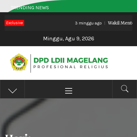
Skip
TRENDING NEWS
to
Exclusive
Wakil Menteri H
content
3 minggu ago
Minggu, Agu 9, 2026
DPD LDII MAGELANG
Profesional Religius
Primary
Menu