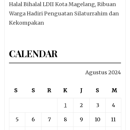
Halal Bihalal LDII Kota Magelang, Ribuan
Warga Hadiri Penguatan Silaturrahim dan
Kekompakan
CALENDAR
Agustus 2024
S
S
R
K
J
S
M
1
2
3
4
5
6
7
8
9
10
11