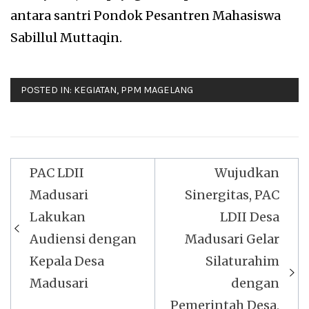
antara santri Pondok Pesantren Mahasiswa
Sabillul Muttaqin.
POSTED IN:
KEGIATAN
,
PPM MAGELANG
Navigasi
PAC LDII
Wujudkan
pos
Madusari
Sinergitas, PAC
Lakukan
LDII Desa
Audiensi dengan
Madusari Gelar
Kepala Desa
Silaturahim
Madusari
dengan
Pemerintah Desa,