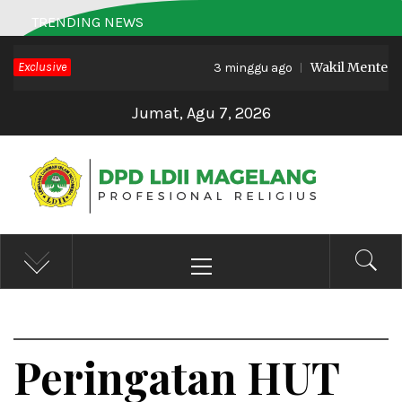
Skip
TRENDING NEWS
to
Exclusive
Wakil Menteri Ha
content
3 minggu ago
Jumat, Agu 7, 2026
DPD LDII MAGELANG
Profesional Religius
Primary
Menu
Peringatan HUT