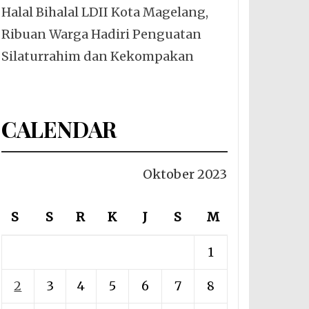
Halal Bihalal LDII Kota Magelang,
Ribuan Warga Hadiri Penguatan
Silaturrahim dan Kekompakan
CALENDAR
Oktober 2023
S
S
R
K
J
S
M
1
2
3
4
5
6
7
8