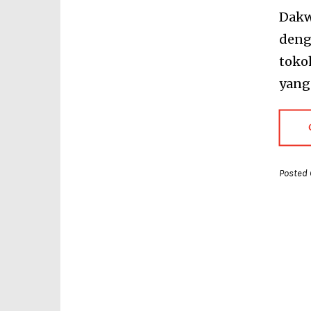
Dakw
deng
toko
yang
Posted 