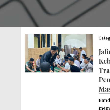
Categ
Jal
Keb
Tra
Pem
Mas
Band
memp