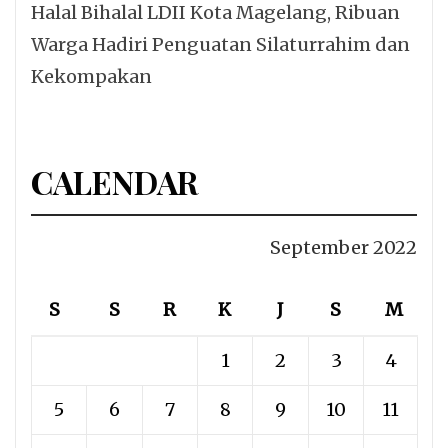
Halal Bihalal LDII Kota Magelang, Ribuan
Warga Hadiri Penguatan Silaturrahim dan
Kekompakan
CALENDAR
September 2022
S
S
R
K
J
S
M
1
2
3
4
5
6
7
8
9
10
11